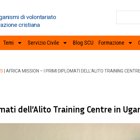
ganismi di volontariato
razione cristiana
Temi
Servizio Civile
Blog SCU
Formazione
WS
|
AFRICA MISSION – I PRIMI DIPLOMATI DELL’ALITO TRAINING CENTR
mati dell’Alito Training Centre in Ug