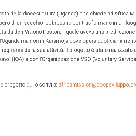
posta della diocesi di Lira (Uganda) che chiede ad Africa M
ero di un vecchio lebbrosario per trasformarlo in un luo
ta da don Vittorio Pastori, il quale aveva una predilezione 
 dell’Uganda ma non in Karamoja dove opera quotidianament
gli anni della sua attività. Il progetto è stato realizzato 
’Asino” (IOA) e con l’Organizzazione VSO (Voluntary Servic
to progetto
qui
o scrivi a:
africamission@coopsviluppo.or