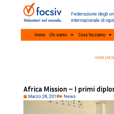
Federazione degli or
internazionale di ispi
Home
Chi siamo
Cosa facciamo
HOME
|
NE
Africa Mission – I primi diplo
Marzo 28, 2018
News