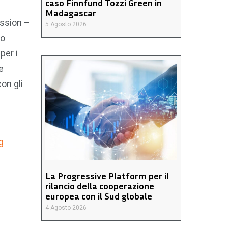
caso Finnfund Tozzi Green in
Madagascar
ission –
5 Agosto 2026
go
per i
e
con gli
e
g
La Progressive Platform per il
rilancio della cooperazione
europea con il Sud globale
4 Agosto 2026