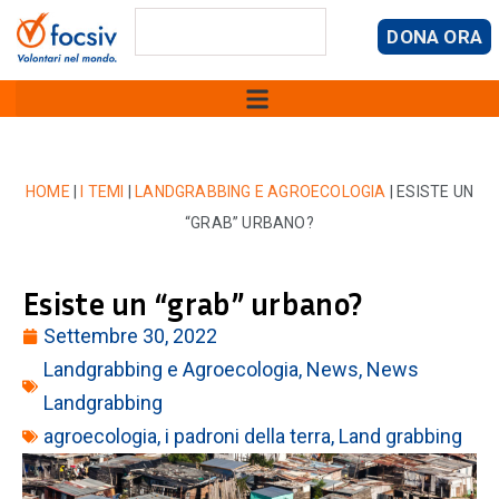
DONA ORA
HOME
|
I TEMI
|
LANDGRABBING E AGROECOLOGIA
|
ESISTE UN
“GRAB” URBANO?
Esiste un “grab” urbano?
Settembre 30, 2022
Landgrabbing e Agroecologia
,
News
,
News
Landgrabbing
agroecologia
,
i padroni della terra
,
Land grabbing