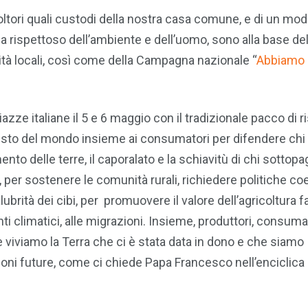
ricoltori quali custodi della nostra casa comune, e di un mod
a rispettoso dell’ambiente e dell’uomo, sono alla base del
ità locali, così come della Campagna nazionale “
Abbiamo 
zze italiane il 5 e 6 maggio con il tradizionale pacco di r
 resto del mondo insieme ai consumatori per difendere chi
nto delle terre, il caporalato e la schiavitù di chi sottopag
e, per sostenere le comunità rurali, richiedere politiche co
lubrità dei cibi, per promuovere il valore dell’agricoltura f
ti climatici, alle migrazioni. Insieme, produttori, consuma
he viviamo la Terra che ci è stata data in dono e che siamo
zioni future, come ci chiede Papa Francesco nell’enciclica