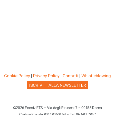
Cookie Policy
|
Privacy Policy
|
Contatti
|
Whistleblowing
ISCRIVITI ALLA NEWSLETTER
©2026 Focsiv ETS – Via degli Etruschi 7 – 00185 Roma
Codice Fiscale 80118050154 – Tel. 06 687 7867