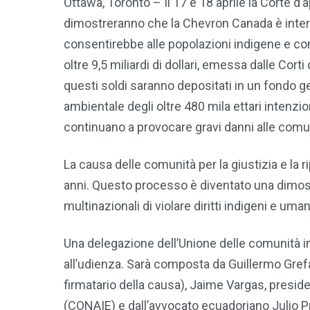
Ottawa, Toronto – Il 17 e 18 aprile la Corte d’a
dimostreranno che la Chevron Canada è inter
consentirebbe alle popolazioni indigene e con
oltre 9,5 miliardi di dollari, emessa dalle Corti
questi soldi saranno depositati in un fondo g
ambientale degli oltre 480 mila ettari intenz
continuano a provocare gravi danni alle comun
La causa delle comunità per la giustizia e la r
anni. Questo processo è diventato una dimos
multinazionali di violare diritti indigeni e u
Una delegazione dell’Unione delle comunità i
all’udienza. Sarà composta da Guillermo Grefa
firmatario della causa), Jaime Vargas, presid
(CONAIE) e dall’avvocato ecuadoriano Julio Pr