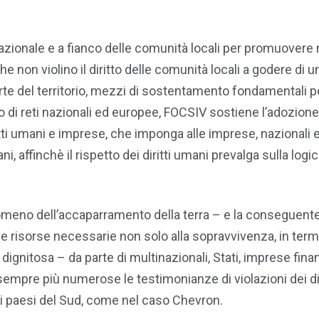
azionale e a fianco delle comunità locali per promuovere 
 non violino il diritto delle comunità locali a godere di u
rte del territorio, mezzi di sostentamento fondamentali p
no di reti nazionali ed europee, FOCSIV sostiene l’adozione
itti umani e imprese, che imponga alle imprese, nazionali 
ni, affinchè il rispetto dei diritti umani prevalga sulla logi
 fenomeno dell’accaparramento della terra – e la conseguent
alle risorse necessarie non solo alla sopravvivenza, in termi
 dignitosa – da parte di multinazionali, Stati, imprese fina
sempre più numerose le testimonianze di violazioni dei dir
i paesi del Sud, come nel caso Chevron.