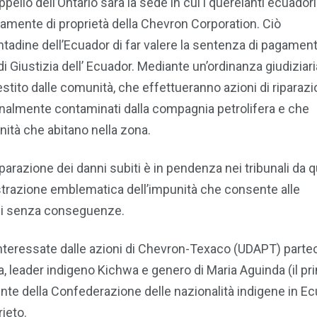
ppello dell’Ontario sarà la sede in cui i querelanti ecuadori
amente di proprietà della Chevron Corporation. Ciò
tadine dell’Ecuador di far valere la sentenza di pagament
 di Giustizia dell’ Ecuador.
Mediante un’ordinanza giudiziari
estito dalle comunità, che effettueranno azioni di riparaz
ionalmente contaminati dalla compagnia petrolifera e che
ità che abitano nella zona.
iparazione dei danni subiti è in pendenza nei tribunali da 
trazione emblematica dell’impunità che consente alle
mani senza conseguenze.
nteressate dalle azioni di Chevron-Texaco (UDAPT) parte
, leader indigeno Kichwa e genero di Maria Aguinda (il pr
ente della Confederazione delle nazionalità indigene in E
ieto.