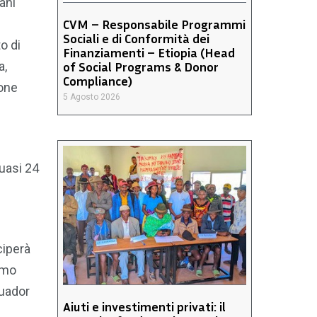
ani
CVM – Responsabile Programmi
Sociali e di Conformità dei
o di
Finanziamenti – Etiopia (Head
of Social Programs & Donor
a,
Compliance)
ione
5 Agosto 2026
quasi 24
ciperà
imo
cuador
Aiuti e investimenti privati: il