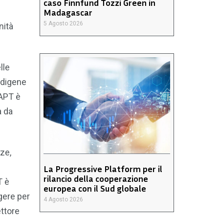
caso Finnfund Tozzi Green in
Madagascar
5 Agosto 2026
nità
lle
ndigene
DAPT è
a da
zze,
La Progressive Platform per il
rilancio della cooperazione
T è
europea con il Sud globale
gere per
4 Agosto 2026
ettore