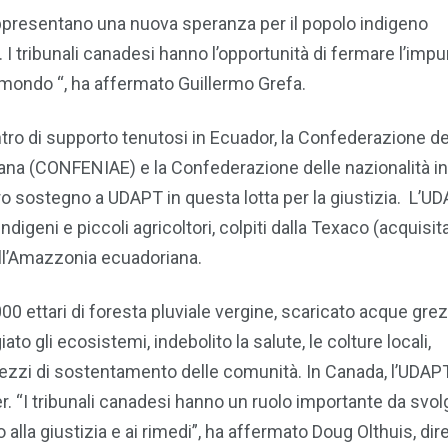
rappresentano una nuova speranza per il popolo indigeno
 I tribunali canadesi hanno l’opportunità di fermare l’impu
il mondo “, ha affermato Guillermo Grefa.
ntro di supporto tenutosi in Ecuador, la Confederazione de
iana (CONFENIAE) e la Confederazione delle nazionalità i
o sostegno a UDAPT in questa lotta per la giustizia. L’U
igeni e piccoli agricoltori, colpiti dalla Texaco (acquisit
nell’Amazzonia ecuadoriana.
.000 ettari di foresta pluviale vergine, scaricato acque gre
 gli ecosistemi, indebolito la salute, le colture locali,
mezzi di sostentamento delle comunità. In Canada, l’UDAP
. “I tribunali canadesi hanno un ruolo importante da svol
alla giustizia e ai rimedi”, ha affermato Doug Olthuis, dir