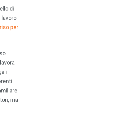
ello di
 lavoro
riso per
iso
 lavora
a i
erenti
amiliare
tori, ma