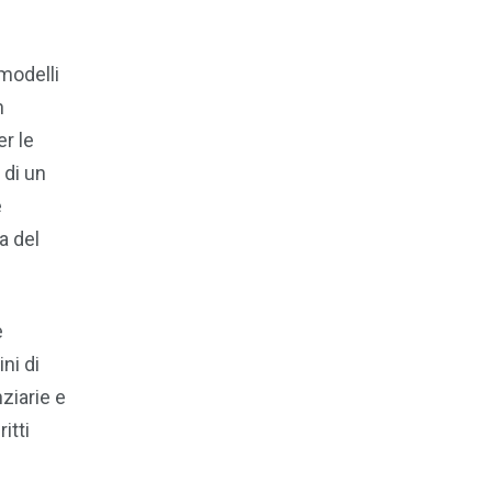
modelli
n
er le
 di un
e
ca del
e
ni di
nziarie e
itti