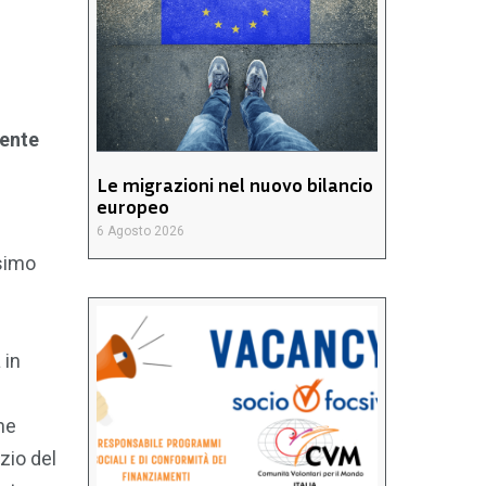
mente
Le migrazioni nel nuovo bilancio
europeo
6 Agosto 2026
ssimo
 in
he
izio del