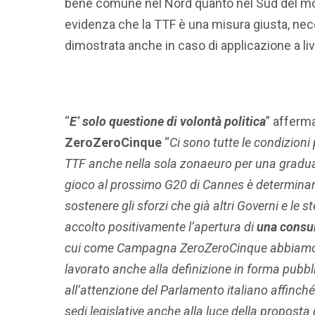
bene comune nel Nord quanto nel Sud del mon
evidenza che la TTF è una misura giusta, neces
dimostrata anche in caso di applicazione a live
“
E’ solo questione di volontà politica
” afferm
ZeroZeroCinque
“
Ci sono tutte le condizion
TTF anche nella sola zonaeuro per una graduale
gioco al prossimo G20 di Cannes è determinante
sostenere gli sforzi che già altri Governi e l
accolto positivamente l’apertura di
una consul
cui come Campagna ZeroZeroCinque abbiamo 
lavorato anche alla definizione in forma pubbl
all’attenzione del Parlamento italiano affinché
sedi legislative anche alla luce della proposta