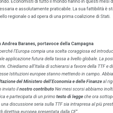
do. Economisti di tutto il mondo hanno in questi mesi 
saria e assolutamente praticabile. La sua fattibilità è st
llo regionale o ad opera di una prima coalizione di Stati.
a
Andrea Baranes, portavoce della Campagna
i perché l’Europa compia una scelta coraggiosa ed introduc
 applicazione futura della tassa a livello globale. La pos
. Chiediamo all’Italia di schierarsi a favore della TTF e di
e stesse Istituzioni europee stanno mettendo in campo. Abb
tazione del Ministero dell’Economia e delle Finanze
al ri
inviato il
nostro contributo
Nei mesi scorsi abbiamo inolt
ica e partecipata di un primo
testo di legge
che ora sotto
 una discussione seria sulla TTF sia intrapresa al più prest
 di direttiva europea presentata dalla CE
”.