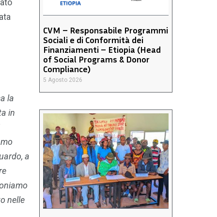
dato
ata
CVM – Responsabile Programmi
Sociali e di Conformità dei
Finanziamenti – Etiopia (Head
of Social Programs & Donor
Compliance)
5 Agosto 2026
a la
ta in
iamo
guardo, a
re
poniamo
o nelle