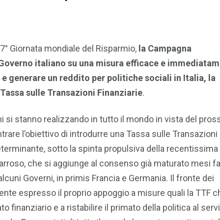
7° Giornata mondiale del Risparmio,
la Campagna
Governo italiano su una misura efficace e immediata
 generare un reddito per politiche sociali in Italia, la
 Tassa sulle Transazioni Finanziarie
.
ni si stanno realizzando in tutto il mondo in vista del pro
trare l’obiettivo di introdurre una Tassa sulle Transazioni
eterminante, sotto la spinta propulsiva della recentissima
Barroso, che si aggiunge al consenso già maturato mesi fa
cuni Governi, in primis Francia e Germania. Il fronte dei
mente espresso il proprio appoggio a misure quali la TTF c
inanziario e a ristabilire il primato della politica al serv