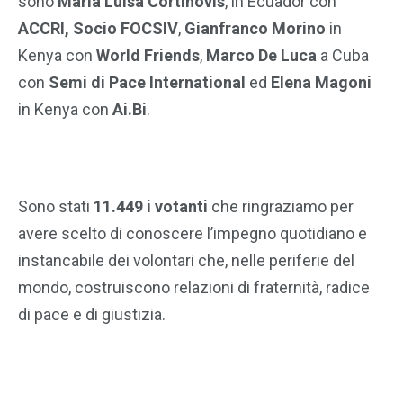
sono
Maria Luisa Cortinovis
, in Ecuador con
ACCRI, Socio FOCSIV
,
Gianfranco Morino
in
Kenya con
World Friends
,
Marco De Luca
a Cuba
con
Semi di Pace International
ed
Elena Magoni
in Kenya con
Ai.Bi
.
Sono stati
11.449 i votanti
che ringraziamo per
avere scelto di conoscere l’impegno quotidiano e
instancabile dei volontari che, nelle periferie del
mondo, costruiscono relazioni di fraternità, radice
di pace e di giustizia.