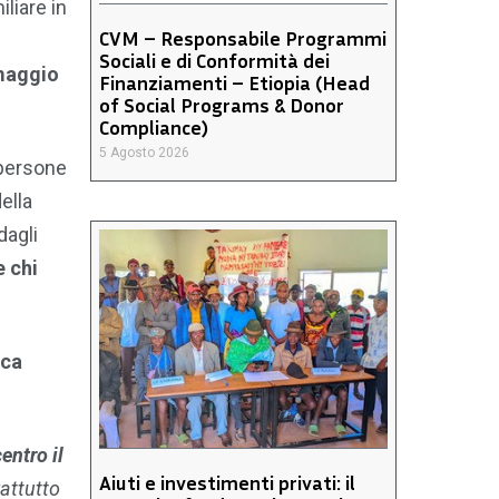
liare in
CVM – Responsabile Programmi
Sociali e di Conformità dei
 maggio
Finanziamenti – Etiopia (Head
of Social Programs & Donor
Compliance)
5 Agosto 2026
 persone
ella
dagli
e chi
ica
entro il
Aiuti e investimenti privati: il
attutto