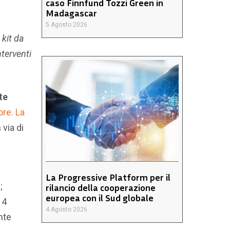
caso Finnfund Tozzi Green in
Madagascar
5 Agosto 2026
 kit da
nterventi
te
ore. La
via di
La Progressive Platform per il
;
rilancio della cooperazione
europea con il Sud globale
14
4 Agosto 2026
nte