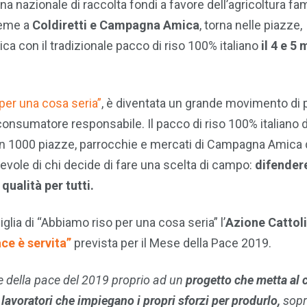
a nazionale di raccolta fondi a favore dell’agricoltura fami
ieme a
Coldiretti e Campagna Amica
, torna nelle piazze,
ca con il tradizionale pacco di riso 100% italiano
il 4 e 5
per una cosa seria”
, è diventata un grande movimento di
consumatore responsabile. Il pacco di riso 100% italiano d
rto in 1000 piazze, parrocchie e mercati di Campagna Amica 
pevole di chi decide di fare una scelta di campo:
difender
 qualità per tutti.
glia di “Abbiamo riso per una cosa seria” l’
Azione Cattol
ce è servita”
prevista per il Mese della Pace 2019.
e della pace del 2019 proprio ad un
progetto che metta al c
i lavoratori che impiegano i propri sforzi per produrlo,
sopr