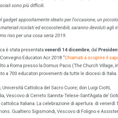
iali sono più difficili.
el gadget appositamente ideato per l’occasione, un piccolo
materiali riciclati ed ecosostenibili, saranno devoluti agli i
mo riso per una cosa seria 2019.
ca è stata presentata
venerdì 14 dicembre
, dal
Presiden
l Convegno Educatori Acr 2018 “
Chiamati a scoprire il sap
olto a Roma presso la Domus Pacis (The Church Village, in 
 a 700 educatori provenienti da tutte le diocesi di Italia.
 Università Cattolica del Sacro Cuore; don Luigi Ciotti,
ia, Vescovo di Cerreto Sannita-Telese-Sant’Agata de’ Goti
cattolica Italiana. La celebrazione di apertura di venerdì 
 mons. Gualtiero Sigismondi, Vescovo di Foligno e Assiste