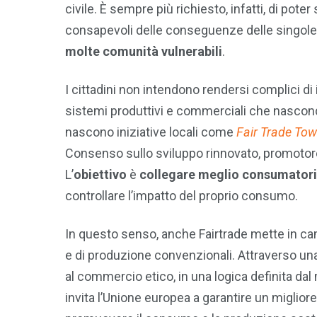
civile. È sempre più richiesto, infatti, di pote
consapevoli delle conseguenze delle singol
molte comunità vulnerabili
.
I cittadini non intendono rendersi complici di 
sistemi produttivi e commerciali che nascondo
nascono iniziative locali come
Fair Trade To
Consenso sullo sviluppo rinnovato, promotore d
L’
obiettivo
è
collegare meglio consumatori
controllare l’impatto del proprio consumo.
In questo senso, anche Fairtrade mette in ca
e di produzione convenzionali. Attraverso un
al commercio etico, in una logica definita dal
invita l’Unione europea a garantire un miglior