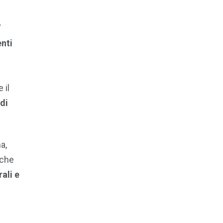
”
nti
 il
 di
a,
iche
ali e