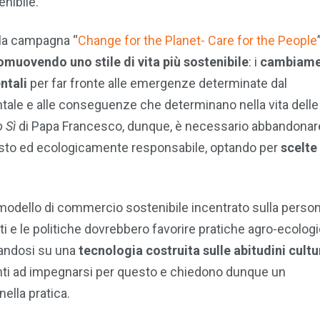
nibile.
e la campagna “
Change for the Planet- Care for the People
romuovendo uno stile di vita più sostenibile
: i
cambiame
ntali
per far fronte alle emergenze determinate dal
ale e alle conseguenze che determinano nella vita delle
 Sì
di Papa Francesco, dunque, è necessario abbandonare
usto ed ecologicamente responsabile, optando per
scelte
odello di commercio sostenibile incentrato sulla person
nti e le politiche dovrebbero favorire pratiche agro-ecolog
sandosi su una
tecnologia costruita sulle abitudini cultur
onti ad impegnarsi per questo e chiedono dunque un
ella pratica.