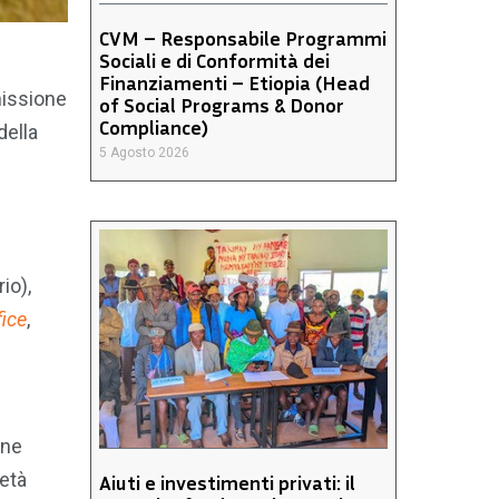
CVM – Responsabile Programmi
Sociali e di Conformità dei
Finanziamenti – Etiopia (Head
missione
of Social Programs & Donor
Compliance)
della
5 Agosto 2026
io),
fice
,
one
ietà
Aiuti e investimenti privati: il