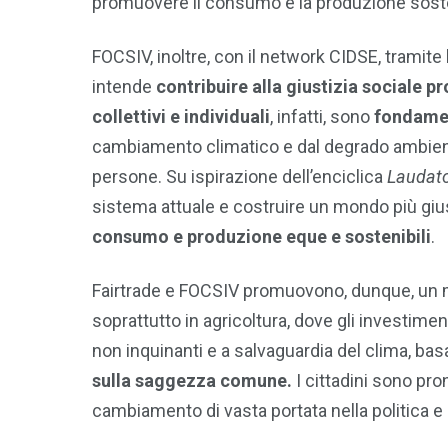
promuovere il consumo e la produzione soste
FOCSIV, inoltre, con il network CIDSE, tramit
intende
contribuire alla giustizia sociale p
collettivi e individuali
, infatti, sono
fondame
cambiamento climatico e dal degrado ambient
persone. Su ispirazione dell’enciclica
Laudato
sistema attuale e costruire un mondo più gi
consumo e produzione eque e sostenibili
.
Fairtrade e FOCSIV promuovono, dunque, un m
soprattutto in agricoltura, dove gli investime
non inquinanti e a salvaguardia del clima, ba
sulla saggezza comune.
I cittadini sono pr
cambiamento di vasta portata nella politica e n