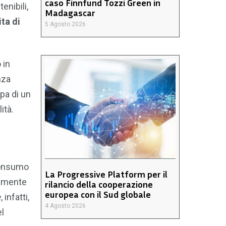
caso Finnfund Tozzi Green in
enibili,
Madagascar
ita di
5 Agosto 2026
 in
nza
pa di un
ità.
 consumo
La Progressive Platform per il
tamente
rilancio della cooperazione
europea con il Sud globale
e
, infatti,
4 Agosto 2026
el