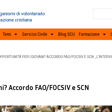
ganismi di volontariato
razione cristiana
Temi
Servizio Civile
Blog SCU
Formazione
OPPORTUNITÀ PER I GIOVANI? ACCORDO FAO/FOCSIV E SCN _L’INTERVI
ani? Accordo FAO/FOCSIV e SCN