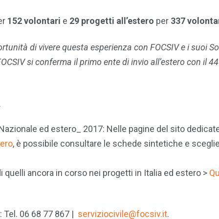
er
152 volontari
e
29 progetti all’estero
per
337 volontar
ortunità di vivere questa esperienza con FOCSIV e i suoi Soci
CSIV si conferma il primo ente di invio all’estero con il 4
.
 Nazionale ed estero_ 2017: Nelle pagine del sito dedicate
tero
, è possibile consultare le schede sintetiche e scegli
 quelli ancora in corso nei progetti in Italia ed estero >
Qu
: Tel. 06 68 77 867 |
serviziocivile@focsiv.it
.