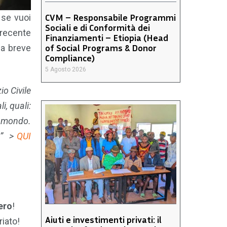
CVM – Responsabile Programmi
 se vuoi
Sociali e di Conformità dei
 recente
Finanziamenti – Etiopia (Head
of Social Programs & Donor
 la breve
Compliance)
5 Agosto 2026
io Civile
i, quali:
l mondo.
e.” >
QUI
tero
!
Aiuti e investimenti privati: il
iato!