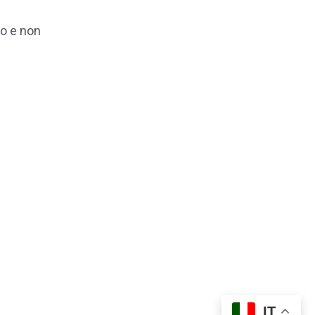
o e non
IT