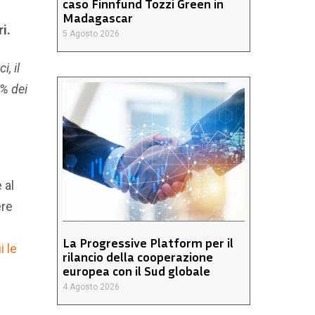
caso Finnfund Tozzi Green in
Madagascar
i.
5 Agosto 2026
, il
4% dei
 al
ere
La Progressive Platform per il
i le
rilancio della cooperazione
europea con il Sud globale
4 Agosto 2026