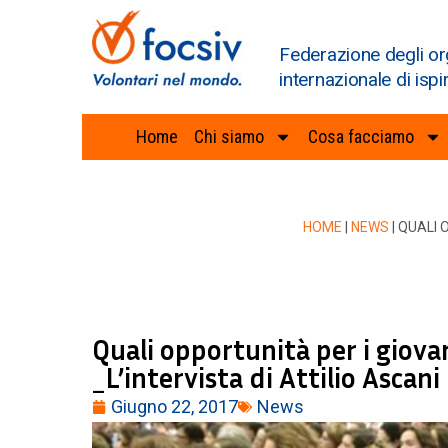
Federazione degli or
internazionale di ispi
Home
Chi siamo
Cosa facciamo
HOME
|
NEWS
|
QUALI 
Quali opportunità per i giov
_L’intervista di Attilio Ascani
Giugno 22, 2017
News