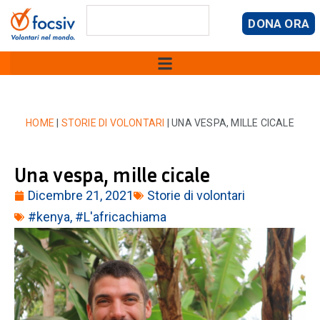
DONA ORA
HOME
|
STORIE DI VOLONTARI
|
UNA VESPA, MILLE CICALE
Una vespa, mille cicale
Dicembre 21, 2021
Storie di volontari
#kenya
,
#L'africachiama