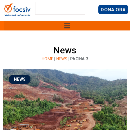
DONA ORA
News
HOME
|
NEWS
|
PAGINA 3
NEWS